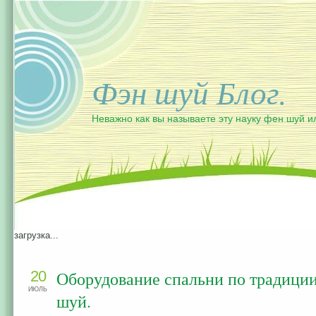
Фэн шуй Блог.
Неважно как вы называете эту науку фен шуй и
загрузка...
20
Оборудование спальни по традиции
ИЮЛЬ
шуй.