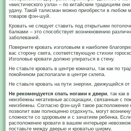
«мистического узла» – по китайским традициям они
удачу. Такой талисман можно приобрести в любом 
товаров фэн-шуй.
Кровать не следует ставить под открытыми потоло
балками – это способствует возникновению различ
заболеваний.
Поверните кровать изголовьем в наиболее благопр
вас сторону света, соответствующую стихии гороско
Изголовье кровати должно упираться в стену.
Не ставьте кровать в центре комнаты, так как по тра
покойником располагали в центре склепа.
Не ставьте кровать на пути энергии, движущейся от 
Не рекомендуется спать ногами к двери
, так как 
неизбежны
негативные ассоциации, связанные с по
неизбежны. Согласно фэн-шуй такое расположение 
позволит вам полноценно отдохнуть, могут возникну
сложности со здоровьем и с зачатием ребенка. Есл
расположение кровати в вашем интерьере невозмож
поставьте между дверью и кроватью ширму.