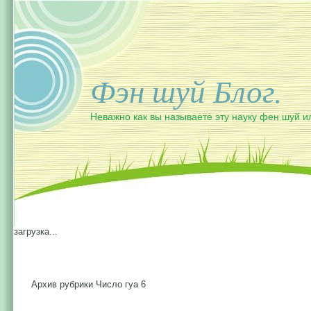
Фэн шуй Блог.
Неважно как вы называете эту науку фен шуй и
загрузка...
Архив рубрики Число гуа 6