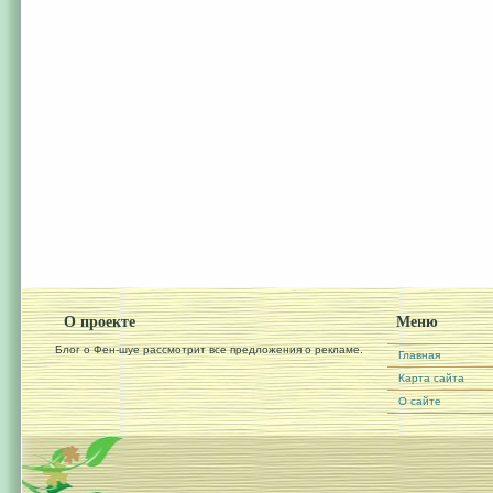
О проекте
Меню
Блог о Фен-шуе рассмотрит все предложения о рекламе.
Главная
Карта сайта
О сайте