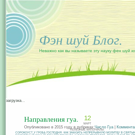
Фэн шуй Блог.
Неважно как вы называете эту науку фен шуй и
загрузка...
Направления гуа.
12
МАРТ
Опубликовано в 2015 году в рубриках:
Число Гуа
|
Коммента
ПОЛЕЗНЫЕ МАТЕРИАЛЫ:
СОРОКОУСТ У ГРОБА ГОСПОДНЯ: КАК ЗАКАЗАТЬ НЕПРЕРЫВНУЮ МОЛИТВУ В СВЯТЫ