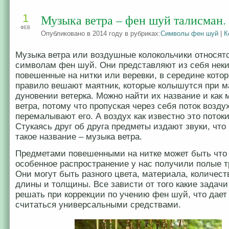
1
Музыка ветра – фен шуй талисман.
ФЕВ
Опубликовано в 2014 году в рубриках:
Символы фен шуй
|
К
Музыка ветра или воздушные колокольчики относятс
символам фен шуй. Они представляют из себя нек
повешенные на нитки или веревки, в середине котор
правило вешают маятник, которые колышутся при 
дуновении ветерка. Можно найти их название и как
ветра, потому что пропуская через себя поток возду
перемалывают его. А воздух как известно это потоки
Стукаясь друг об друга предметы издают звуки, что
такое название – музыка ветра.
Предметами повешенными на нитке может быть что 
особенное распространение у нас получили полые т
Они могут быть разного цвета, материала, количест
длины и толщины. Все зависти от того какие задач
решать при коррекции по учению фен шуй, что дает
считаться универсальными средствами.