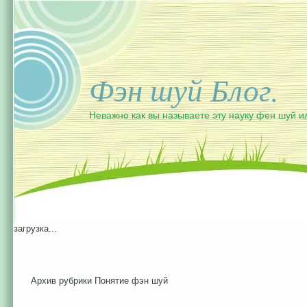
Фэн шуй Блог.
Неважно как вы называете эту науку фен шуй и
загрузка...
Архив рубрики Понятие фэн шуй