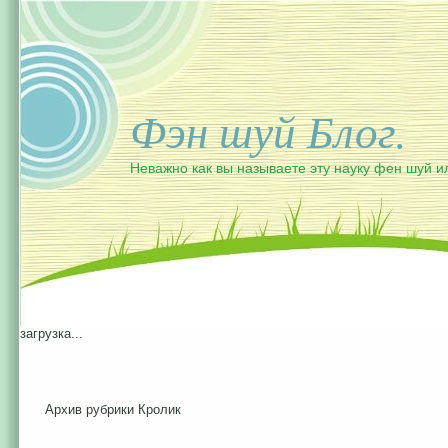
Фэн шуй Блог.
Неважно как вы называете эту науку фен шуй и
загрузка...
Архив рубрики Кролик