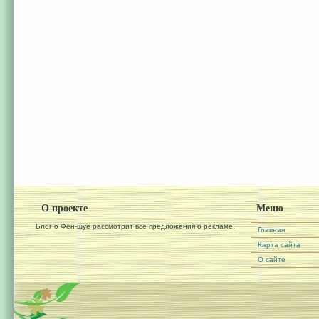
О проекте
Меню
Блог о Фен-шуе рассмотрит все предложения о рекламе.
Главная
Карта сайта
О сайте