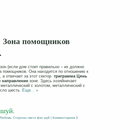
. Зона помощников
.
зон (если дом стоит правильно – их должно
она помощников. Она находится по отношению к
, а отвечает за этот сектор
триграмма Цянь
е направление
зоне. Здесь хозяйничает
 металлический с золотом, металлический с
исло шесть.
Еще… »
 шуй.
Любовь
,
Стороны света фэн шуй
|
Комментариев 3