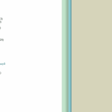
3)
3)
)
29)
 шуй
)