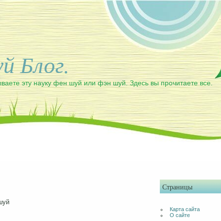
й Блог.
ваете эту науку фен шуй или фэн шуй. Здесь вы прочитаете все.
Страницы
шуй
Карта сайта
О сайте