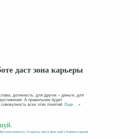
оте даст зона карьеры
слава, должность, для других – деньги, для
достижения. А правильнее будет
к совокупность всех этих понятий.
Еще… »
шуй.
Детская комната
,
Стороны света фэн шуй
|
Комментариев