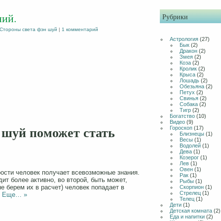
ний.
Рубрики
Стороны света фэн шуй
|
1 комментарий
Астрология
(27)
Бык
(2)
Дракон
(2)
Змея
(2)
Коза
(2)
Кролик
(2)
Крыса
(2)
Лошадь
(2)
Обезьяна
(2)
Петух
(2)
Свинья
(2)
Собака
(2)
Тигр
(2)
Богатство
(10)
Видео
(9)
 шуй поможет стать
Гороскоп
(17)
Близнецы
(1)
Весы
(1)
Водолей
(1)
Дева
(1)
Козерог
(1)
Лев
(1)
Овен
(1)
рости человек получает всевозможные знания.
Рак
(1)
ит более активно, во второй, быть может,
Рыбы
(1)
не берем их в расчет) человек попадает в
Скорпион
(1)
Стрелец
(1)
.
Еще… »
Телец
(1)
Дети
(1)
Детская комната
(2)
Еда и напитки
(2)