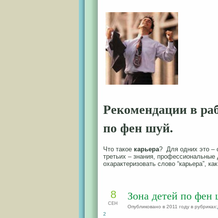
Рекомендации в раб
по фен шуй.
Что такое
карьера
? Для одних это – 
третьих – знания, профессиональные 
охарактеризовать слово “карьера”, ка
8
Зона детей по фен 
СЕН
Опубликовано в 2011 году в рубриках:
2