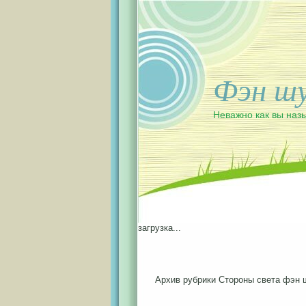
Фэн шу
Неважно как вы назы
загрузка...
Архив рубрики Стороны света фэн 