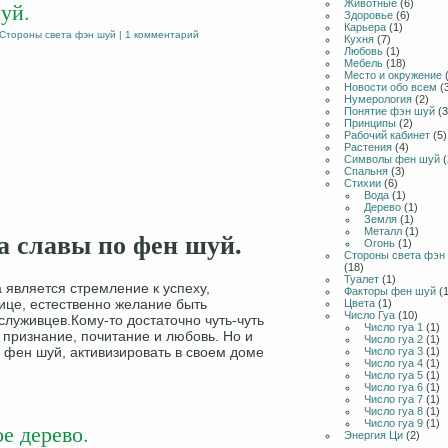
Животные
(6)
уй.
Здоровье
(6)
Карьера
(1)
Стороны света фэн шуй
|
1 комментарий
Кухня
(7)
Любовь
(1)
Мебель
(18)
Место и окружение
(
Новости обо всем
(
Нумерология
(2)
Понятие фэн шуй
(3
Принципы
(2)
Рабочий кабинет
(5)
Растения
(4)
Символы фен шуй
(
Спальня
(3)
Стихии
(6)
Вода
(1)
Дерево
(1)
Земля
(1)
Металл
(1)
а славы по фен шуй.
Огонь
(1)
Стороны света фэн
(18)
Туалет
(1)
 является стремление к успеху,
Факторы фен шуй
(1
ице, естественно желание быть
Цвета
(1)
Число Гуа
(10)
ослуживцев.Кому-то достаточно чуть-чуть
Число гуа 1
(1)
 признание, почитание и любовь. Но и
Число гуа 2
(1)
к фен шуй, активизировать в своем доме
Число гуа 3
(1)
Число гуа 4
(1)
Число гуа 5
(1)
Число гуа 6
(1)
Число гуа 7
(1)
Число гуа 8
(1)
Число гуа 9
(1)
е дерево.
Энергия Ци
(2)