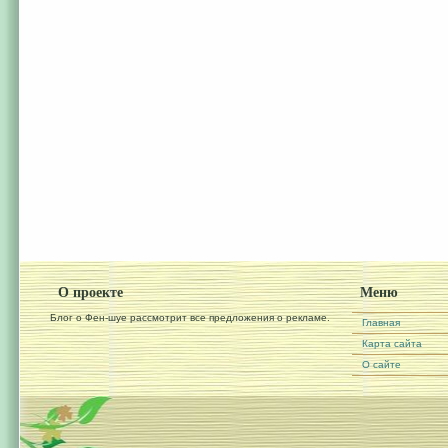
О проекте
Меню
Блог о Фен-шуе рассмотрит все предложения о рекламе.
Главная
Карта сайта
О сайте