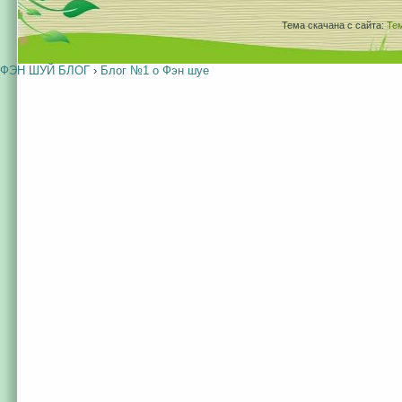
Тема скачана с сайта:
Те
ФЭН ШУЙ БЛОГ
›
Блог №1 о Фэн шуе