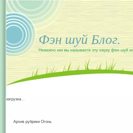
Фэн шуй Блог.
Неважно как вы называете эту науку фен шуй и
загрузка...
Архив рубрики Огонь