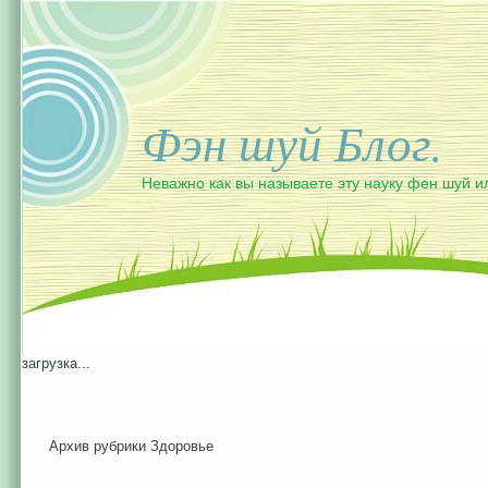
Фэн шуй Блог.
Неважно как вы называете эту науку фен шуй и
загрузка...
Архив рубрики Здоровье