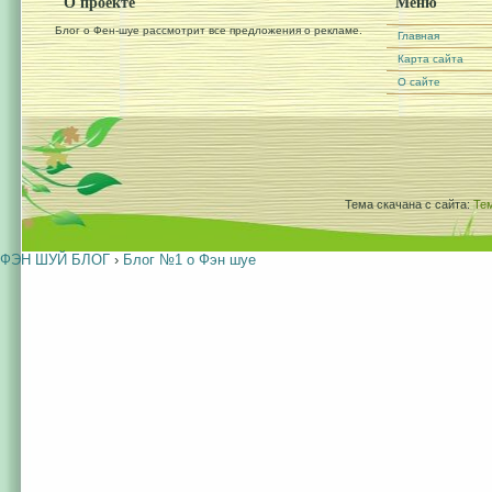
О проекте
Меню
Блог о Фен-шуе рассмотрит все предложения о рекламе.
Главная
Карта сайта
О сайте
Тема скачана с сайта:
Те
ФЭН ШУЙ БЛОГ
›
Блог №1 о Фэн шуе