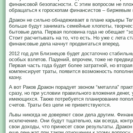
финансовой безопасности. С этим вопросом не плох
обращаться к гороскопам финансистов – биржевым 
Дракон не сильно обнадеживает в плане карьеры Те
больше будут занимать семейные хлопоты, творчес
бытовые дела. Первая половина года не обещает “зо
Стоит расчитывать на то, что есть. Но уже с лета ст
финансовые дела начнут продвигаться вперед.
2012 год для Близнецов будет достаточно стабильн
особых взлетов. Падений, впрочем, тоже не предви
Первая часть года будет более затратной, но вторая
компенсирует траты, появится возможность пополн
казну.
А вот Раков Дракон порадует звоном “металла” прак
сразу, но при условии правильного вложения денег, 
имеющихся. Также потребуется планирование попо
счетов. Траты без цели не приветствуются.
Львы никогда не доверяют свои дела другим. Финан
исключение. Они будут тщательно, как всегда, конт
свои доходы, что принесет свои результаты. Дракон
еще деньжат при таком отношении к этому вопросу.