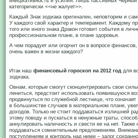
инициативность и усилия. Лишь пассивных Черный
категорически <<не жалует>>.
Каждый Знак зодиака оригинален, неповторим и сам
У каждого свой характер и темперамент. Каждому п
того или иного знака Дракон готовит события в личн
профессиональном плане, в плане здоровья.
А чем порадует или огорчит он в вопросе финансов,
очень важен в жизни каждого?
Итак наш
финансовый
гороскоп на 2012 год
для вс
зодиака.
Овнам, которые смогут сконцентрировать свои силы,
лениться, предстоит использовать появившуюся во
продвинуться по служебной лестнице, что означает
в большинстве случаев в материальном плане, уве
доходов. Только не стоит поддаваться излишней ра
этому поводу и пускаться в ненужные траты, спосо
аннулировать наличность и свести ее на нет. Также 
поддаваться сомнительным предложениям. Внимани
поступлениям и контроль над ними – залог сохранно